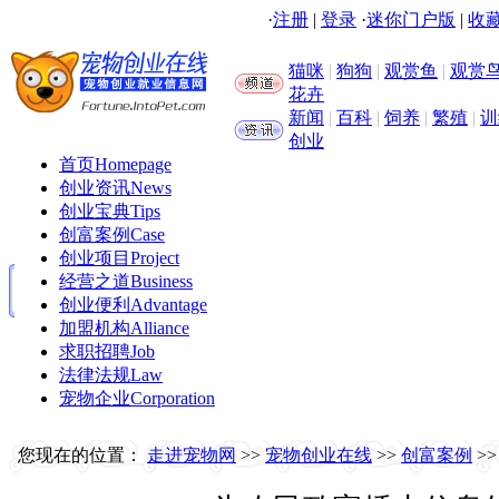
·
注册
|
登录
·
迷你门户版
|
收藏
猫咪
|
狗狗
|
观赏鱼
|
观赏
花卉
新闻
|
百科
|
饲养
|
繁殖
|
训
创业
首页
Homepage
创业资讯
News
创业宝典
Tips
创富案例
Case
创业项目
Project
经营之道
Business
创业便利
Advantage
加盟机构
Alliance
求职招聘
Job
法律法规
Law
宠物企业
Corporation
您现在的位置：
走进宠物网
>>
宠物创业在线
>>
创富案例
>