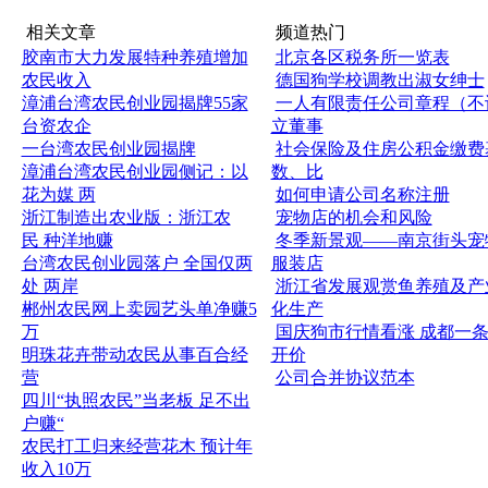
相关文章
频道热门
胶南市大力发展特种养殖增加
北京各区税务所一览表
农民收入
德国狗学校调教出淑女绅士
漳浦台湾农民创业园揭牌55家
一人有限责任公司章程（不
台资农企
立董事
一台湾农民创业园揭牌
社会保险及住房公积金缴费
漳浦台湾农民创业园侧记：以
数、比
花为媒 两
如何申请公司名称注册
浙江制造出农业版：浙江农
宠物店的机会和风险
民 种洋地赚
冬季新景观——南京街头宠
台湾农民创业园落户 全国仅两
服装店
处 两岸
浙江省发展观赏鱼养殖及产
郴州农民网上卖园艺头单净赚5
化生产
万
国庆狗市行情看涨 成都一
明珠花卉带动农民从事百合经
开价
营
公司合并协议范本
四川“执照农民”当老板 足不出
户赚“
农民打工归来经营花木 预计年
收入10万