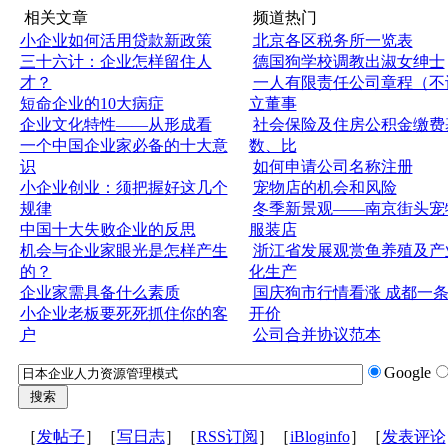
相关文章
频道热门
小企业如何活用贷款新政策
北京各区税务所一览表
三十六计：企业怎样留住人
德国狗学校调教出淑女绅士
才？
一人有限责任公司章程（不
短命企业的10大病症
立董事
企业文化特性——从形成看
社会保险及住房公积金缴费
一个中国企业家必备的十大意
数、比
识
如何申请公司名称注册
小企业创业：须把握好这几个
宠物店的机会和风险
规律
冬季新景观——南京街头宠
中国十大失败企业的反思
服装店
机会与企业家眼光是怎样产生
浙江省发展观赏鱼养殖及产
的？
化生产
企业家需具备什么素质
国庆狗市行情看涨 成都一
小企业老板要死死抓住你的客
开价
户
公司合并协议范本
Google
［
发帖子
］［
写日志
］［
RSS订阅
］［
iBloginfo
］［
发表评论