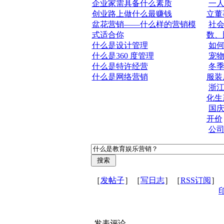
企业家需具备什么素质
一
创业路上做什么最赚钱
立董
盆花营销——什么样的营销模
社
式适合你
数、
什么是设计管理
如
什么是360 度管理
宠
什么是特许经营
冬
什么是网络营销
服装
浙
化生
国庆
开价
公
［
发帖子
］［
写日志
］［
RSS订阅
］
发表评论