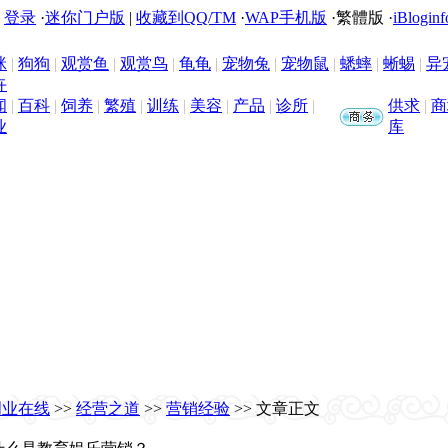
|
登录
·
迷你门户版
|
收藏到QQ/TM
·
WAP手机版
·
繁體版
·
iBloginf
咪
|
狗狗
|
观赏鱼
|
观赏鸟
|
龟龟
|
宠物兔
|
宠物鼠
|
蟋蟀
|
蜥蜴
|
异
卉
闻
|
百科
|
饲养
|
繁殖
|
训练
|
美容
|
产品
|
诊所
|
供求
|
商
业
库
创业在线
>>
经营之道
>>
营销经验
>> 文章正文