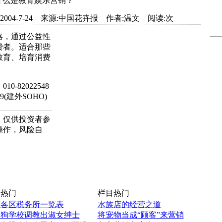
什么是教育娱乐营销？
.com 日期:2004-7-24 来源:中国花卉报 作者:温文 阅读:
次
略，通过公益性
费者。适合那些
教育、培育消费
82022548
599(建外SOHO)
，仅供投资者参
操作，风险自
热门
栏目热门
京各区税务所一览表
水族店的经营之道
国狗学校调教出淑女绅士
将宠物当成“顾客”来营销