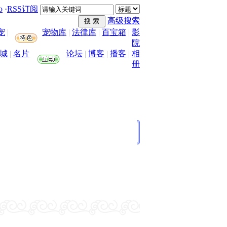
o
·
RSS订阅
高级搜索
宠
|
宠物库
|
法律库
|
百宝箱
|
影
院
城
|
名片
论坛
|
博客
|
播客
|
相
册