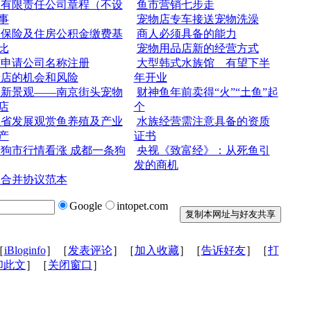
人有限责任公司章程（不设
鱼市营销七步走
事
宠物店专车接送宠物洗澡
会保险及住房公积金缴费基
商人必须具备的能力
比
宠物用品店新的经营方式
何申请公司名称注册
大型韩式水族馆 有望下半
物店的机会和风险
年开业
季新景观——南京街头宠物
财神鱼年前卖得“火”“土鱼”起
店
个
江省发展观赏鱼养殖及产业
水族经营需注意具备的资质
产
证书
狗市行情看涨 成都一条狗
央视《致富经》：从死鱼引
发的商机
司合并协议范本
Google
intopet.com
［
iBloginfo
］［
发表评论
］［
加入收藏
］［
告诉好友
］［
打
印此文
］［
关闭窗口
］