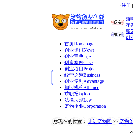
·
注册
猫
花
新
创
首页
Homepage
创业资讯
News
创业宝典
Tips
创富案例
Case
创业项目
Project
经营之道
Business
创业便利
Advantage
加盟机构
Alliance
求职招聘
Job
法律法规
Law
宠物企业
Corporation
您现在的位置：
走进宠物网
>>
宠物