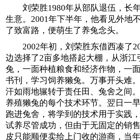
刘荣胜1980年从部队退伍，长
生意。2001年下半年，他看见外地
了致富路，便萌生了养兔念头。
2002年初，刘荣胜东借西凑了20
边选择了2亩多地搭起大棚，从浙江
兔，一面种植粮食和经济作物，一
书刊，学习饲养獭兔。万事开头难
汗如雨地辗转于责任田、兔舍之间
养殖獭兔的每个技术环节。翌日一
跑进兔舍，将学到的技术用于实践
试养尽管成功，但由于无固定的销
皮只能顺便卖给上门收的游商，当年只