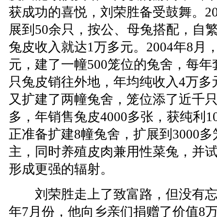
获成功的喜悦，刘荣胜备受鼓舞。20
展到50余只，按公、母兔搭配，自
兔皮收入就达1万多元。2004年8月
元，建了一幢500笼位的兔舍，每年套
只兔皮销往外地，年均纯收入4万多元
又扩建了两幢兔舍，笼位添了近千只，
多，年销售兔皮4000多张，获纯利
正准备扩建8幢兔舍，扩展到3000
主，同时养殖皮肉兼用性菜兔，并
形成更强的辐射。
刘荣胜走上了致富路，但没有忘记
年7月份，他向乡亲们捐赠了价值8