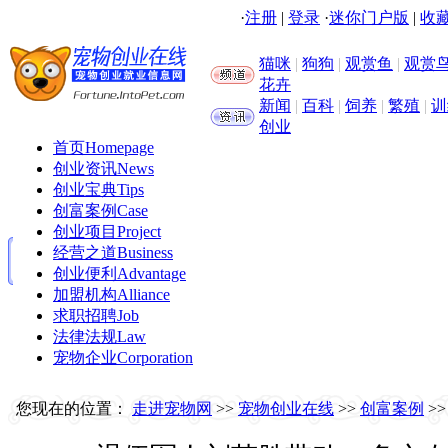
·
注册
|
登录
·
迷你门户版
|
收藏
猫咪
|
狗狗
|
观赏鱼
|
观赏
花卉
新闻
|
百科
|
饲养
|
繁殖
|
训
创业
首页
Homepage
创业资讯
News
创业宝典
Tips
创富案例
Case
创业项目
Project
经营之道
Business
创业便利
Advantage
加盟机构
Alliance
求职招聘
Job
法律法规
Law
宠物企业
Corporation
您现在的位置：
走进宠物网
>>
宠物创业在线
>>
创富案例
>