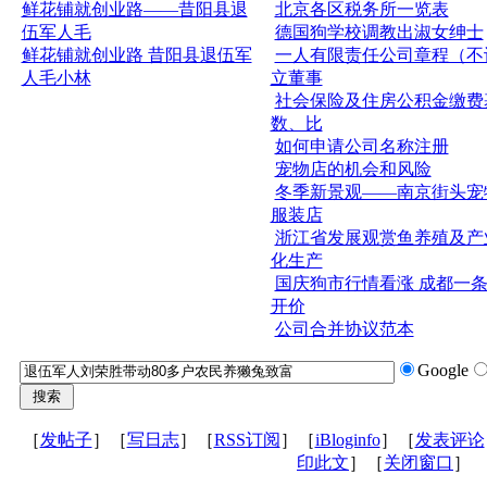
鲜花铺就创业路——昔阳县退
北京各区税务所一览表
伍军人毛
德国狗学校调教出淑女绅士
鲜花铺就创业路 昔阳县退伍军
一人有限责任公司章程（不
人毛小林
立董事
社会保险及住房公积金缴费
数、比
如何申请公司名称注册
宠物店的机会和风险
冬季新景观——南京街头宠
服装店
浙江省发展观赏鱼养殖及产
化生产
国庆狗市行情看涨 成都一
开价
公司合并协议范本
Google
［
发帖子
］［
写日志
］［
RSS订阅
］［
iBloginfo
］［
发表评论
印此文
］［
关闭窗口
］