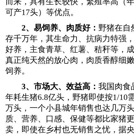
而来，具有生长较快，繁殖率高（年产
可产17头）等优点。
2、易饲养、肉质好：
野猪在自
存千万年，其生命力、抗病力特强
好养，主食青草、红薯、秸秆等，成本
真正纯天然的放心肉，肉质香醇细
饲养。
3、市场大、效益高：
我国肉食
年耗生猪6.8亿头，野猪即使按1/10需
万头，一个小县城年销售也达几万
质、营养、口感、保健等都比家猪
卖，即使在乡村也无销售之忧，据