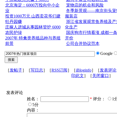
北京海淀：6000万投向中小企
宠物店的机会和风险
业
冬季新景观——南京街头宠
投资1000万元 山西卖花爷们建
服装店
牡丹园赚
浙江省发展观赏鱼养殖及产
庄稼人进城从事园林管护 6000
化生产
农民护绿
国庆狗市行情看涨 成都一
2007年 特禽类养殖品种与养殖
开价
前景
公司合并协议范本
Google
［
发帖子
］［
写日志
］［
RSS订阅
］［
iBloginfo
］［
发表评论
印此文
］［
关闭窗口
］
发表评论
姓名：
*
评分：
1
5分
内容：