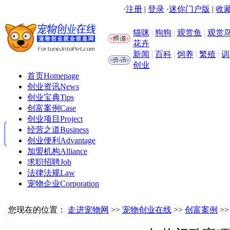
·
注册
|
登录
·
迷你门户版
|
收藏
猫咪
|
狗狗
|
观赏鱼
|
观赏
花卉
新闻
|
百科
|
饲养
|
繁殖
|
训
创业
首页
Homepage
创业资讯
News
创业宝典
Tips
创富案例
Case
创业项目
Project
经营之道
Business
创业便利
Advantage
加盟机构
Alliance
求职招聘
Job
法律法规
Law
宠物企业
Corporation
您现在的位置：
走进宠物网
>>
宠物创业在线
>>
创富案例
>