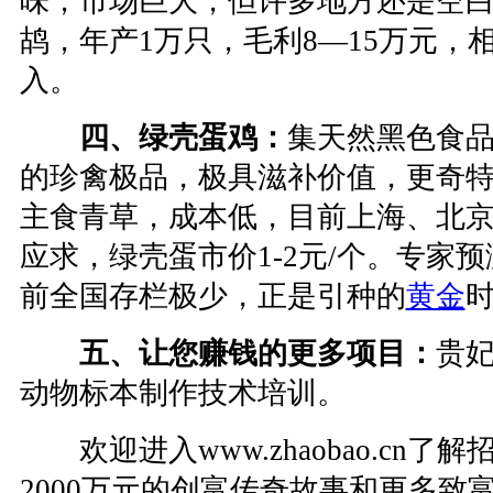
味，市场巨大，但许多地方还是空白
鸪，年产1万只，毛利8—15万元，相
入。
四、绿壳蛋鸡：
集天然黑色食
的珍禽极品，极具滋补价值，更奇
主食青草，成本低，目前上海、北京
应求，绿壳蛋市价1-2元/个。专家
前全国存栏极少，正是引种的
黄金
五、让您赚钱的更多项目：
贵
动物标本制作技术培训。
欢迎进入www.zhaobao.cn了解
2000万元的创富传奇故事和更多致