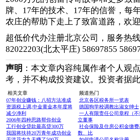
牌、17年的技术、17年的信誉，每
农庄的帮助下走上了致富道路，欢
超低价代办注册北京公司，服务热线：010
82022203(北太平庄) 58697855 586
声明
：本文章内容纯属作者个人观
考，并不构成投资建议。投资者据
相关文章
频道热门
07年创业赚钱：八招方法准成
北京各区税务所一览表
资源税上调,中金黄金本年度将
德国狗学校调教出淑女绅士
减少净利
一人有限责任公司章程（不
2006年四种思路帮你创业
立董事
工行创业贷款最高贷300万
社会保险及住房公积金缴费
我国将扶持20万青年成功创业
数、比
于洪花农九天赚了500万
如何申请公司名称注册