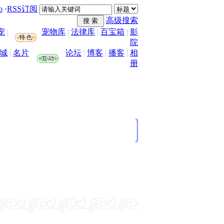
o
·
RSS订阅
高级搜索
宠
|
宠物库
|
法律库
|
百宝箱
|
影
院
城
|
名片
论坛
|
博客
|
播客
|
相
册