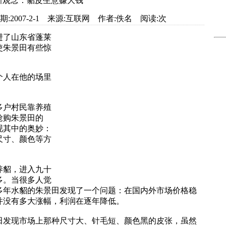
新观念：貂皮生意赚大钱
et.com 日期:2007-2-1 来源:互联网 作者:佚名 阅读:
次
闯进了山东省蓬莱
使朱景田有些惊
个人在他的场里
户村民靠养殖
抢购朱景田的
现其中的奥妙：
尺寸、颜色等方
貂，进入九十
多。当很多人觉
多年水貂的朱景田发现了一个问题：在国内外市场价格稳
并没有多大涨幅，利润在逐年降低。
发现市场上那种尺寸大、针毛短、颜色黑的皮张，虽然