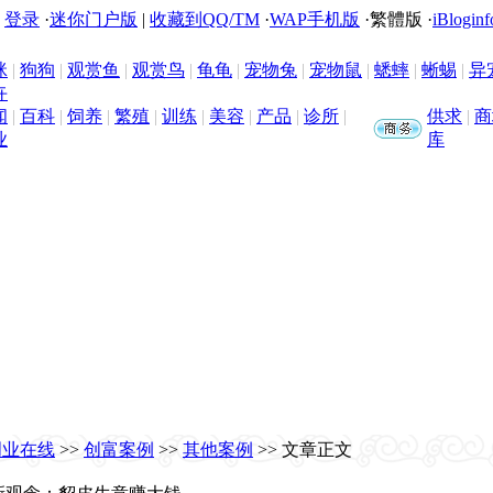
|
登录
·
迷你门户版
|
收藏到QQ/TM
·
WAP手机版
·
繁體版
·
iBloginf
咪
|
狗狗
|
观赏鱼
|
观赏鸟
|
龟龟
|
宠物兔
|
宠物鼠
|
蟋蟀
|
蜥蜴
|
异
卉
闻
|
百科
|
饲养
|
繁殖
|
训练
|
美容
|
产品
|
诊所
|
供求
|
商
业
库
创业在线
>>
创富案例
>>
其他案例
>> 文章正文