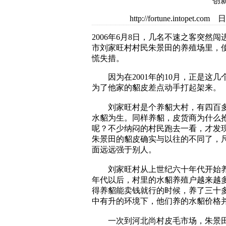
创
http://fortune.intop
2006年6月8日，几名不速之客突然
市刘家旺村村民朱景田的养殖场里，
慌失措。
因为在2001年的10月，正是这几
为了他家的貂皮差点动手打起架来。
刘家旺村是个养貂大村，有四百多
水貂为生。同样养貂，皮货商为什么
呢？不少纳闷的村民跑去一看，才发
朱景田的貂皮确实与以往的不同了，
面远远强于别人。
刘家旺村从上世纪六十年代开始养
年代以后，村里的水貂养殖户越来越
得养貂能卖钱就行的时候，养了三十
中有升的环境下，他们养的水貂价格
一次到河北尚村皮毛市场，朱景田