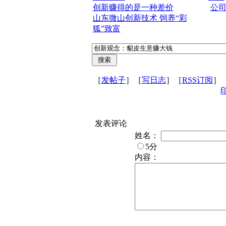
创新赚得的是一种差价
公
山东微山创新技术 饲养“彩
狐”致富
［
发帖子
］［
写日志
］［
RSS订阅
］
发表评论
姓名：
5分
内容：