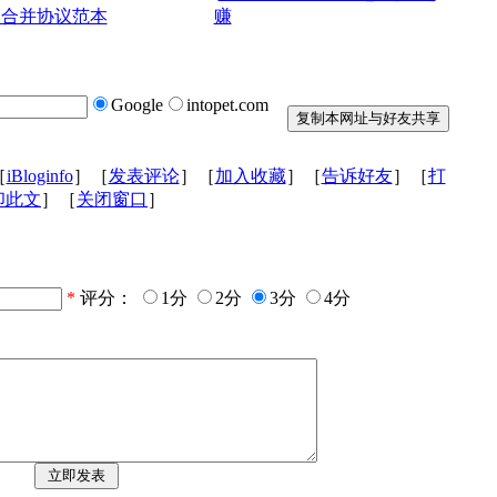
司合并协议范本
赚
Google
intopet.com
［
iBloginfo
］［
发表评论
］［
加入收藏
］［
告诉好友
］［
打
印此文
］［
关闭窗口
］
*
评分：
1分
2分
3分
4分