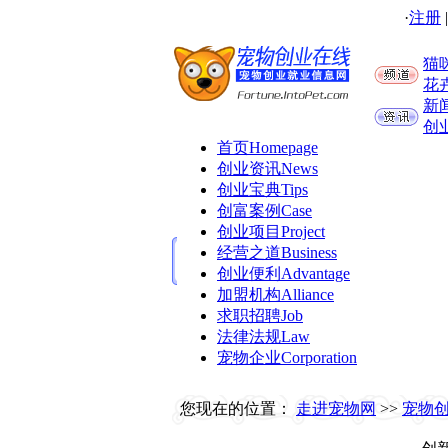
·
注册
猫
花
新
创
首页
Homepage
创业资讯
News
创业宝典
Tips
创富案例
Case
创业项目
Project
经营之道
Business
创业便利
Advantage
加盟机构
Alliance
求职招聘
Job
法律法规
Law
宠物企业
Corporation
您现在的位置：
走进宠物网
>>
宠物