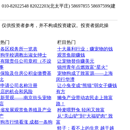
2548 82022203(北太平庄) 58697855 58697599(建
，仅供投资者参考，并不构成投资建议。投资者据此操
热门
栏目热门
京各区税务所一览表
十大暴利行业：赚宠物的钱
国狗学校调教出淑女绅士
观赏鱼能赚钱
人有限责任公司章程（不设
让宠物替你赚美元
事
锦州青年点燃致富“星火”
会保险及住房公积金缴费基
宠物狗成了致富源——上海
比
闵行华漕
何申请公司名称注册
让小兔变成“熊猫”弱女子赚钱
物店的机会和风险
有方
季新景观——南京街头宠物
獭兔产业带动农民走上致富
店
路！
江省发展观赏鱼养殖及产业
种麦喂野兔 轻闲又致富
产
从“关山驴”到“大福驴肉” 致
狗市行情看涨 成都一条狗
富
蛏子：看不上的生意 越干越