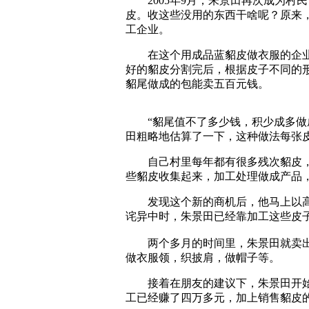
2005年9月，朱景田再次成为村
皮。收这些没用的东西干啥呢？原来
工企业。
在这个用成品蓝貂皮做衣服的企业
好的貂皮分割完后，根据皮子不同的
貂尾做成的包能卖五百元钱。
“貂尾值不了多少钱，积少成多做成
田粗略地估算了一下，这种做法每张
自己村里每年都有很多残次貂皮，
些貂皮收集起来，加工处理做成产品
发现这个新的商机后，他马上以高
诧异中时，朱景田已经靠加工这些皮
两个多月的时间里，朱景田就卖出
做衣服领，织披肩，做帽子等。
接着在朋友的建议下，朱景田开始做
工已经赚了四万多元，加上销售貂皮的