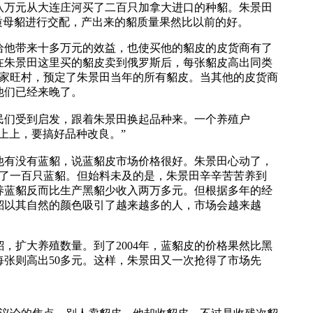
八万元从大连庄河买了二百只加拿大进口的种貂。朱景田
质母貂进行交配，产出来的貂质量果然比以前的好。
他带来十多万元的效益，也使买他的貂皮的皮货商有了
在朱景田这里买的貂皮卖到俄罗斯后，每张貂皮高出同类
刘家旺村，预定了朱景田当年的所有貂皮。当其他的皮货商
他们已经来晚了。
们受到启发，跟着朱景田换起品种来。一个养殖户
上上，要搞好品种改良。”
他有没有蓝貂，说蓝貂皮市场价格很好。朱景田心动了，
回了一百只蓝貂。但始料未及的是，朱景田辛辛苦苦养到
，养蓝貂反而比生产黑貂少收入两万多元。但根据多年的经
貂以其自然的颜色吸引了越来越多的人，市场会越来越
扩大养殖数量。到了2004年，蓝貂皮的价格果然比黑
年每张则高出50多元。这样，朱景田又一次抢得了市场先