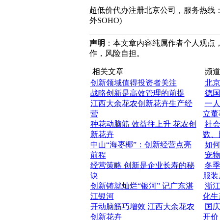
超低价代办注册北京公司，服务热线：010-8202
外SOHO)
声明
：本文章内容纯属作者个人观点
作，风险自担。
相关文章
频道
创新领域值得投资者关注
北
战略创新是高效管理的前提
德
江西大余花农创新花卉生产经
一
营
立董
种花动脑筋 效益往上升 花农创
社
新花卉
数、
中山“海枣椰”：创新经营点亮
如
前程
宠
经营策略 创新是企业长寿的秘
冬
诀
服装
创新铸就灿烂“银河” 记广东湛
浙
江银河
化生
开动脑筋巧增效 江西大余花农
国庆
创新花卉
开价