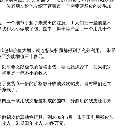
民议论的焦点。别人卖貂皮，他却收貂皮，不过是收残次貂
，一位老朋友给他介绍了蓬莱市一个需要蓝貂皮的皮毛加
，一个细节引起了朱景田的注意。工人们把一些质量不
形状和大小做成了包、围巾、褥子等产品，一个用几十个
包却价值大增，就连貂头貂腿都得到了充分利用。”朱景
皮至少能增值三十多元。
以前要么以极低的价格出售，要么就烧毁了。如果把这
，肯定是一笔不小的收入。
于皮货商一倍的价格敞开收购残次貂皮。当村民们还在
子挣钱了。
四五十条用残次貂皮制成的围巾。分割后的残皮还用来
貂皮仿真动物玩具。到2006年5月，朱景田利用残皮加
收入，朱景田年收入130多万元。