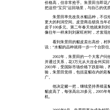
价格高，但非常抢手。朱景田当即花
把这些“宝贝”运回场里，与自己的优
朱景田率先改良水貂品种，不仅给
更大的利润空间。皮货商岳锁良当年
皮子100多元。第二年春天他就来到
像往年一样来到刘家旺村时，才发现
看到朱景田的貂皮卖出高价，村民
说：“水貂的品种就得一步一个台阶往
2002年，朱景田的一个大客户问
并通过关系，花3万元从大连金州买
2003年，受国际市场价格下跌影响
验，朱景田觉得，包括蓝貂在内的彩
广。
他决定赌一把，继续坚持养殖蓝貂，
貂皮高了，每张高出20多元，2005
机。