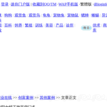
|
登录
·
迷你门户版
|
收藏到QQ/TM
·
WAP手机版
·
繁體版
·
iBloginf
咪
|
狗狗
|
观赏鱼
|
观赏鸟
|
龟龟
|
宠物兔
|
宠物鼠
|
蟋蟀
|
蜥蜴
|
异
卉
闻
|
百科
|
饲养
|
繁殖
|
训练
|
美容
|
产品
|
诊所
|
供求
|
商
业
库
创业在线
>>
创富案例
>>
其他案例
>> 文章正文