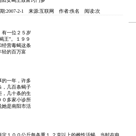
南阳女蝎王致富窍门多
et.com 日期:2007-2-1 来源:互联网 作者:佚名 阅读:
次
有一位２５岁
蝎王”。１９９
和经营毒蝎这条
年轻的百万富
的一年，许多
条，几百条蝎子
拒，几十条的生
００多家小诊所
说她是南阳市活
１００公斤每条重１.２克以上的雌性活蝎。当时在电