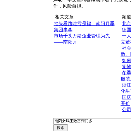
作，风险自担。
相关文章
频道
抬头看路吃亏是福 南阳月季
北
集团事李
德
市场千头万绪企业管理为先
一
——南阳月
立董
社
数、
如
宠
冬
服装
浙
化生
国庆
开价
公