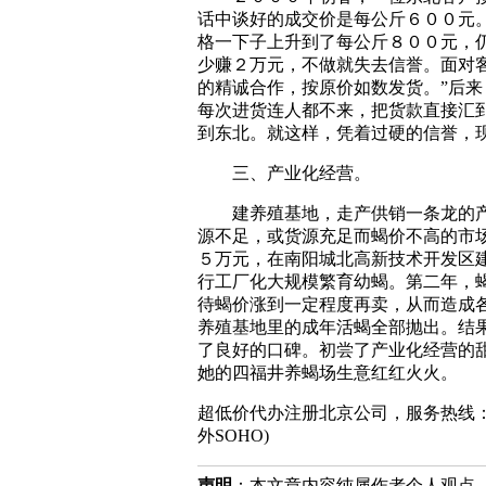
话中谈好的成交价是每公斤６００元
格一下子上升到了每公斤８００元，
少赚２万元，不做就失去信誉。面对
的精诚合作，按原价如数发货。”后
每次进货连人都不来，把货款直接汇
到东北。就这样，凭着过硬的信誉，
三、产业化经营。
建养殖基地，走产供销一条龙的产
源不足，或货源充足而蝎价不高的市
５万元，在南阳城北高新技术开发区建
行工厂化大规模繁育幼蝎。第二年，
待蝎价涨到一定程度再卖，从而造成
养殖基地里的成年活蝎全部抛出。结
了良好的口碑。初尝了产业化经营的
她的四福井养蝎场生意红红火火。
超低价代办注册北京公司，服务热线：010-8202
外SOHO)
声明
：本文章内容纯属作者个人观点