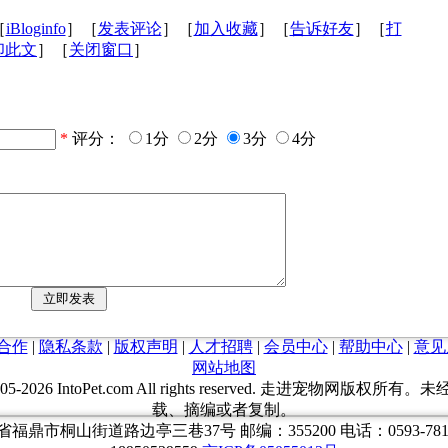
［
iBloginfo
］［
发表评论
］［
加入收藏
］［
告诉好友
］［
打
印此文
］［
关闭窗口
］
*
评分：
1分
2分
3分
4分
合作
|
隐私条款
|
版权声明
|
人才招聘
|
会员中心
|
帮助中心
|
意见
网站地图
05-
2026 IntoPet.com All rights reserved. 走进宠物网版权
载、摘编或者复制。
福鼎市桐山街道路边亭三巷37号 邮编：355200 电话：0593-7817