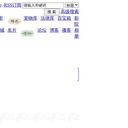
o
·
RSS订阅
高级搜索
宠
|
宠物库
|
法律库
|
百宝箱
|
影
院
城
|
名片
论坛
|
博客
|
播客
|
相
册