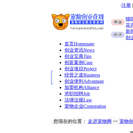
·
注册
猫
花
新
创
首页
Homepage
创业资讯
News
创业宝典
Tips
创富案例
Case
创业项目
Project
经营之道
Business
创业便利
Advantage
加盟机构
Alliance
求职招聘
Job
法律法规
Law
宠物企业
Corporation
您现在的位置：
走进宠物网
>>
宠物