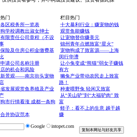
热门
栏目热门
京各区税务所一览表
十大暴利行业：赚宠物的钱
国狗学校调教出淑女绅士
观赏鱼能赚钱
人有限责任公司章程（不设
让宠物替你赚美元
事
锦州青年点燃致富“星火”
会保险及住房公积金缴费基
宠物狗成了致富源——上海
比
闵行华漕
何申请公司名称注册
让小兔变成“熊猫”弱女子赚钱
物店的机会和风险
有方
季新景观——南京街头宠物
獭兔产业带动农民走上致富
店
路！
江省发展观赏鱼养殖及产业
种麦喂野兔 轻闲又致富
产
从“关山驴”到“大福驴肉” 致
狗市行情看涨 成都一条狗
富
蛏子：看不上的生意 越干越
司合并协议范本
赚
Google
intopet.com