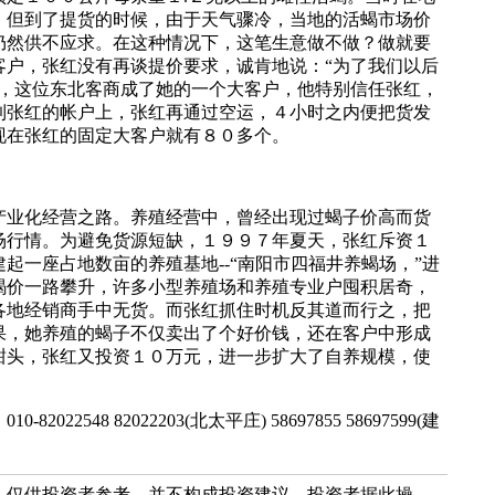
。但到了提货的时候，由于天气骤冷，当地的活蝎市场价
仍然供不应求。在这种情况下，这笔生意做不做？做就要
客户，张红没有再谈提价要求，诚肯地说：“为了我们以后
来，这位东北客商成了她的一个大客户，他特别信任张红，
到张红的帐户上，张红再通过空运，４小时之内便把货发
现在张红的固定大客户就有８０多个。
业化经营之路。养殖经营中，曾经出现过蝎子价高而货
场行情。为避免货源短缺，１９９７年夏天，张红斥资１
起一座占地数亩的养殖基地--“南阳市四福井养蝎场，”进
蝎价一路攀升，许多小型养殖场和养殖专业户囤积居奇，
各地经销商手中无货。而张红抓住时机反其道而行之，把
果，她养殖的蝎子不仅卖出了个好价钱，还在客户中形成
甜头，张红又投资１０万元，进一步扩大了自养规模，使
2548 82022203(北太平庄) 58697855 58697599(建
，仅供投资者参考，并不构成投资建议。投资者据此操