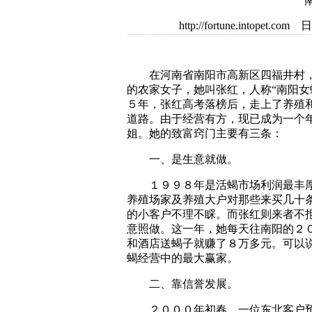
http://fortune.intop
在河南省南阳市高新区四福井村，
的农家女子，她叫张红，人称“南阳女
５年，张红高考落榜后，走上了养殖
道路。由于经营有方，现已成为一个
姐。她的致富窍门主要有三条：
一、是生意就做。
１９９８年是活蝎市场利润最丰厚
养殖场家及养殖大户对那些来买几十
的小客户不理不睬。而张红则来者不
意照做。这一年，她每天往南阳的２
和酒店送蝎子就赚了８万多元。可以
蝎经营中的最大赢家。
二、靠信誉发展。
２０００年初春，一位东北客户预定