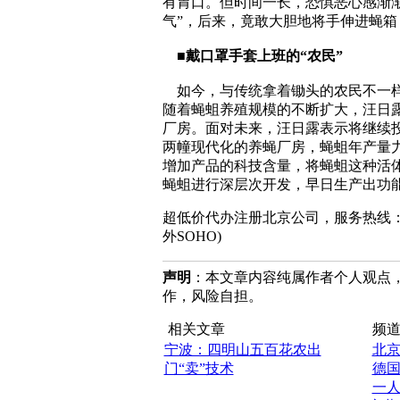
有胃口。但时间一长，恐惧恶心感渐渐
气”，后来，竟敢大胆地将手伸进蝇
■戴口罩手套上班的“农民”
如今，与传统拿着锄头的农民不一样
随着蝇蛆养殖规模的不断扩大，汪日
厂房。面对未来，汪日露表示将继续投
两幢现代化的养蝇厂房，蝇蛆年产量力争
增加产品的科技含量，将蝇蛆这种活
蝇蛆进行深层次开发，早日生产出功能食
超低价代办注册北京公司，服务热线：010-8202
外SOHO)
声明
：本文章内容纯属作者个人观点
作，风险自担。
相关文章
频道
宁波：四明山五百花农出
北
门“卖”技术
德
一