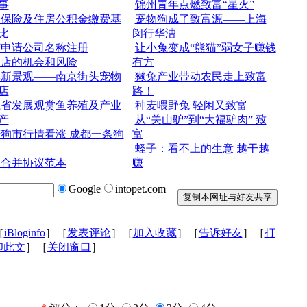
事
锦州青年点燃致富“星火”
会保险及住房公积金缴费基
宠物狗成了致富源——上海
比
闵行华漕
何申请公司名称注册
让小兔变成“熊猫”弱女子赚钱
物店的机会和风险
有方
季新景观——南京街头宠物
獭兔产业带动农民走上致富
店
路！
江省发展观赏鱼养殖及产业
种麦喂野兔 轻闲又致富
产
从“关山驴”到“大福驴肉” 致
狗市行情看涨 成都一条狗
富
蛏子：看不上的生意 越干越
司合并协议范本
赚
Google
intopet.com
［
iBloginfo
］［
发表评论
］［
加入收藏
］［
告诉好友
］［
打
印此文
］［
关闭窗口
］