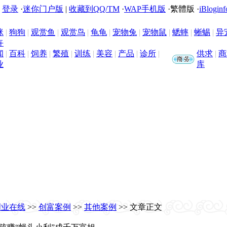
|
登录
·
迷你门户版
|
收藏到QQ/TM
·
WAP手机版
·
繁體版
·
iBloginf
咪
|
狗狗
|
观赏鱼
|
观赏鸟
|
龟龟
|
宠物兔
|
宠物鼠
|
蟋蟀
|
蜥蜴
|
异
卉
闻
|
百科
|
饲养
|
繁殖
|
训练
|
美容
|
产品
|
诊所
|
供求
|
商
业
库
创业在线
>>
创富案例
>>
其他案例
>> 文章正文