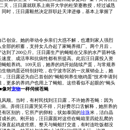
第二天，汪日露就联系上南开大学的杜荣蹇教授，经过诚恳
。同时，汪日露毅然决定辞职赴天津进修，基本上掌握了
己创业。她的举动令乡亲们大惑不解，也遭到家人强烈
入全部的积蓄，支持女儿办起了家蝇养殖厂。两个月后，
达到了200公斤。汪日露生产的蝇蛆在父亲的水产苗种场
长速度、成活率和抗病性都有所提高。此后汪日露投入资
，用蝇蛆养鸡。109天后，她养的鸡开始陆续产蛋，与常规养
的生物鸡蛋还特别好吃，在宁波市区的一次展销会上，她
，汪日露还为自己首创的“蝇蛆饲养生物鸡蛋”技术申请到
殖，更多的养鸡户也用上了蝇蛆。这些看似不起眼的“蝇头
■像对
宠物
一样伺候苍蝇
风顺。当时，有村民找到汪日露，不许她养苍蝇：因为
疾病。弄得汪日露哭笑不得，只好费尽口舌解释，她所养的
是有区别的，它所产的卵粒，状如泰国的
珍珠
米，洁白晶
育成长的。刚开始，汪日露面对这些在蝇箱里四处乱爬的
浑身直起鸡皮疙瘩。整天与蝇蛆打交道，有时连吃饭都没