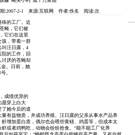
孩赚“蝇头小利”成千万富姐
et.com 日期:2007-2-1 来源:互联网 作者:佚名 阅读:
次
特殊的工厂。近
只苍蝇，它们被
，它们在这里
女孩，带着一群
名叫汪日露，4
医院的工作，回
人讨厌的苍蝇却
真金。日前，她
称号。
，成绩优异的
如愿穿上白大
改变了她今后的道
大量有益物质，并成功养殖。汪日露的父亲从事水产品养
、虾增加蛋白质，偶尔也会喂些黄鳝、鸡蛋等，但成本太
鱼虾或者鸡鸭吃，动物会纷纷抢食。“能不能工厂化养
息后如获至宝：“蝇蛆既含高蛋白能够提高产量，又有自然