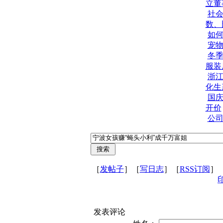
立董
社
数、
如
宠
冬
服装
浙
化生
国庆
开价
公
［
发帖子
］［
写日志
］［
RSS订阅
］
发表评论