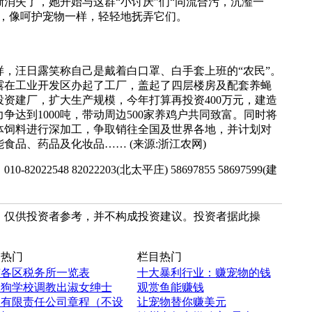
消失了，她开始与这群“小讨厌”们“同流合污，沆瀣一
箱，像呵护宠物一样，轻轻地抚弄它们。
，汪日露笑称自己是戴着白口罩、白手套上班的“农民”。
露在工业开发区办起了工厂，盖起了四层楼房及配套养蝇
资建厂，扩大生产规模，今年打算再投资400万元，建造
达到1000吨，带动周边500家养鸡户共同致富。同时将
体饲料进行深加工，争取销往全国及世界各地，并计划对
品、药品及化妆品…… (来源:浙江农网)
2548 82022203(北太平庄) 58697855 58697599(建
，仅供投资者参考，并不构成投资建议。投资者据此操
热门
栏目热门
京各区税务所一览表
十大暴利行业：赚宠物的钱
国狗学校调教出淑女绅士
观赏鱼能赚钱
人有限责任公司章程（不设
让宠物替你赚美元