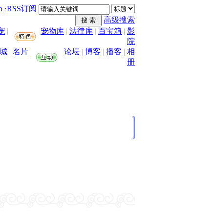
o
·
RSS订阅
高级搜索
宠
|
宠物库
|
法律库
|
百宝箱
|
影
院
城
|
名片
论坛
|
博客
|
播客
|
相
册