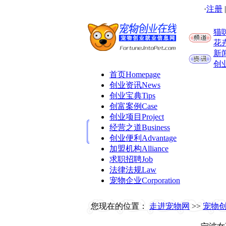
·
注册
猫
花
新
创
首页
Homepage
创业资讯
News
创业宝典
Tips
创富案例
Case
创业项目
Project
经营之道
Business
创业便利
Advantage
加盟机构
Alliance
求职招聘
Job
法律法规
Law
宠物企业
Corporation
您现在的位置：
走进宠物网
>>
宠物