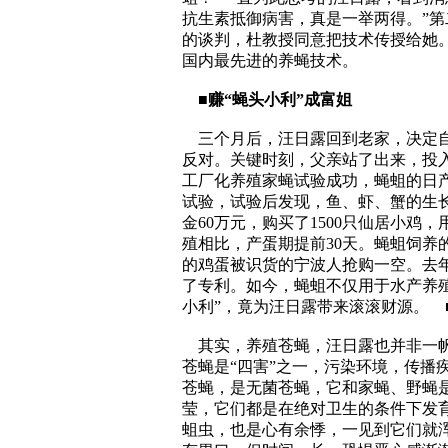
抗生素抵御病害，真是一举两得。”
的谈判，杜教授同意把技术传授给她
国内最先进的养蝇技术。
■赚“蝇头小利”成富姐
三个月后，汪日露回到老家，决定自
反对。关键时刻，父亲站了出来，投
工厂化养殖家蝇试验成功，蝇蛆的日产
试验，试验后发现，鱼、虾、蟹的生
金60万元，购买了1500只仙居小鸡
殖相比，产蛋期提前30天。蝇蛆饲养
的鸡蛋被识货的宁波人抢购一空。去年
了专利。如今，蝇蛆不仅用于水产养
小利”，竟为汪日露带来滚滚财源。
其实，养殖苍蝇，汪日露也并非一帆
苍蝇是“四害”之一，污染环境，传播
苍蝇，是无菌苍蝇，它和家蝇、野蝇
莹，它们都是在绝对卫生的条件下发
蛆虫，也是心有余悸，一见到它们就