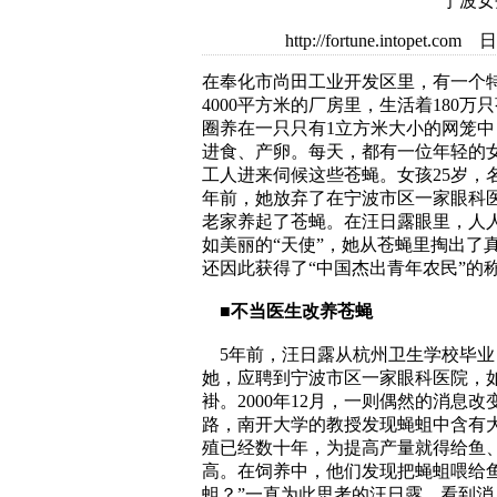
宁波女
http://fortune.intop
在奉化市尚田工业开发区里，有一个
4000平方米的厂房里，生活着180万
圈养在一只只有1立方米大小的网笼中
进食、产卵。每天，都有一位年轻的
工人进来伺候这些苍蝇。女孩25岁，
年前，她放弃了在宁波市区一家眼科
老家养起了苍蝇。在汪日露眼里，人
如美丽的“天使”，她从苍蝇里掏出了
还因此获得了“中国杰出青年农民”的
■不当医生改养苍蝇
5年前，汪日露从杭州卫生学校毕业
她，应聘到宁波市区一家眼科医院，
褂。2000年12月，一则偶然的消息
路，南开大学的教授发现蝇蛆中含有
殖已经数十年，为提高产量就得给鱼
高。在饲养中，他们发现把蝇蛆喂给
蛆？”一直为此思考的汪日露，看到消