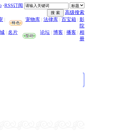
o
·
RSS订阅
高级搜索
宠
|
宠物库
|
法律库
|
百宝箱
|
影
院
城
|
名片
论坛
|
博客
|
播客
|
相
册