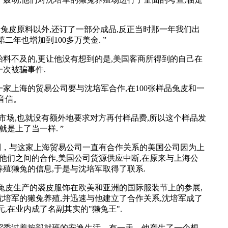
兔皮原料以外,还订了一部分成品,反正当时那一年我们出
二年也增加到100多万美金. ”
不及的,更让他没有想到的是,美国客商所得到的自己在
次被骗事件.
上海的贸易公司要与沈培军合作,在100张样品兔皮和一
音信。
场,也就没有额外地要求对方再付样品费,所以这个样品发
是上了当一样. ”
，与这家上海贸易公司一直有合作关系的美国公司因为上
了他们之间的合作,美国公司货源供应中断,在原来与上海公
殖獭兔的信息,于是与沈培军取得了联系.
皮生产的裘皮服饰在欧美和亚洲的国际服装节上的参展,
培军的獭兔养殖,并迅速与他建立了合作关系,沈培军成了
,在业内成了名副其实的"獭兔王".
贸委过着按部就班的安逸生活，有一天，他产生了一个想