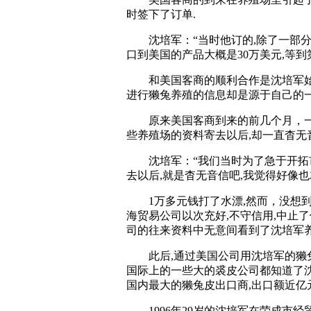
时签下了订单.
沈培军：“当时他订的,除了一部分
口到美国的产品大概是30万美元,等到第
和美国客商的顺利合作是沈培军始料
进行獭兔养殖的信息却是源于自己的一
原来美国客商到来的前几个月，一家
些养殖场的资料寄去以后,却一直杳无
沈培军：“我们当时为了急于开拓市
去以后,就是杳无音信吧,我觉得好像也就
1万多元钱打了水漂,然而，没想到
海贸易公司以次充好,不守信用,中止
司的往来资料中无意间看到了沈培军养
此后,通过美国公司用沈培军的獭兔
国际上的一些大的裘皮公司都知道了沈
国内最大的獭兔皮出口商,出口额近亿元
1996年29岁的沈培军在荣成市经