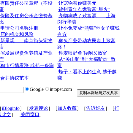
人有限责任公司章程（不设
让宠物替你赚美元
事
锦州青年点燃致富“星火”
会保险及住房公积金缴费基
宠物狗成了致富源——上海
比
闵行华漕
何申请公司名称注册
让小兔变成“熊猫”弱女子赚钱
物店的机会和风险
有方
季新景观——南京街头宠物
獭兔产业带动农民走上致富
店
路！
江省发展观赏鱼养殖及产业
种麦喂野兔 轻闲又致富
产
从“关山驴”到“大福驴肉” 致
狗市行情看涨 成都一条狗
富
蛏子：看不上的生意 越干越
司合并协议范本
赚
Google
intopet.com
［
iBloginfo
］［
发表评论
］［
加入收藏
］［
告诉好友
］［
打
印此文
］［
关闭窗口
］