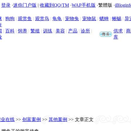
|
登录
·
迷你门户版
|
收藏到QQ/TM
·
WAP手机版
·
繁體版
·
iBloginf
咪
|
狗狗
|
观赏鱼
|
观赏鸟
|
龟龟
|
宠物兔
|
宠物鼠
|
蟋蟀
|
蜥蜴
|
异
卉
闻
|
百科
|
饲养
|
繁殖
|
训练
|
美容
|
产品
|
诊所
|
供求
|
商
业
库
创业在线
>>
创富案例
>>
其他案例
>> 文章正文