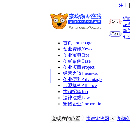
·
注册
猫
花
新
创
首页
Homepage
创业资讯
News
创业宝典
Tips
创富案例
Case
创业项目
Project
经营之道
Business
创业便利
Advantage
加盟机构
Alliance
求职招聘
Job
法律法规
Law
宠物企业
Corporation
您现在的位置：
走进宠物网
>>
宠物