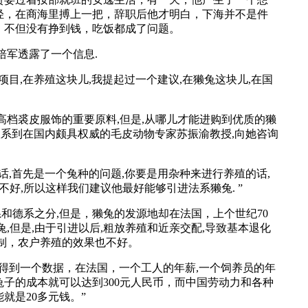
轻，在商海里搏上一把，辞职后他才明白，下海并不是件
，不但没有挣到钱，吃饭都成了问题。
培军透露了一个信息.
,在养殖这块儿,我提起过一个建议,在獭兔这块儿,在国
档裘皮服饰的重要原料,但是,从哪儿才能进购到优质的獭
联系到在国内颇具权威的毛皮动物专家苏振渝教授,向她咨询
,首先是一个兔种的问题,你要是用杂种来进行养殖的话,
不好,所以这样我们建议他最好能够引进法系獭兔. ”
和德系之分,但是，獭兔的发源地却在法国，上个世纪70
,但是,由于引进以后,粗放养殖和近亲交配,导致基本退化
制，农户养殖的效果也不好。
到一个数据，在法国，一个工人的年薪,一个饲养员的年
兔子的成本就可以达到300元人民币，而中国劳动力和各种
就是20多元钱。”