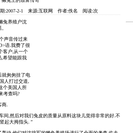
獭兔王的致富传奇
et.com 日期:2007-2-1 来源:互联网 作者:佚名 阅读:
次
獭兔养殖户沈
话。
个声音传过来
D>语.我费了很
个客户,从一个
,希望能跟我
就匆匆挂了电
国人打过交道,
这个美国人所
来考查吗?
商.
间,然后对我们兔皮的质量从原料这块儿觉得非常的好.不
还竖起大拇指头. ”
动,他们对沈培军的獭兔养殖场进行了全面的考查,临走