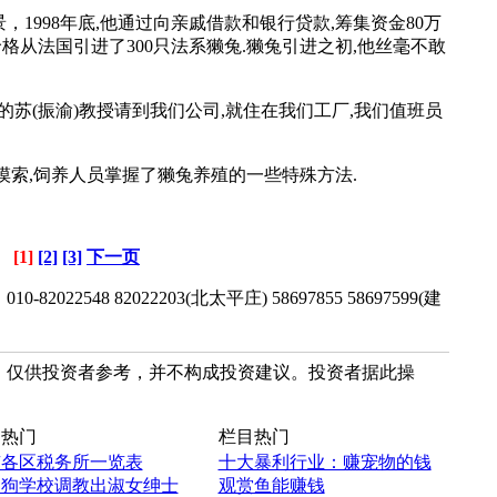
998年底,他通过向亲戚借款和银行贷款,筹集资金80万
价格从法国引进了300只法系獭兔.獭兔引进之初,他丝毫不敢
(振渝)教授请到我们公司,就住在我们工厂,我们值班员
索,饲养人员掌握了獭兔养殖的一些特殊方法.
[1]
[2]
[3]
下一页
2548 82022203(北太平庄) 58697855 58697599(建
，仅供投资者参考，并不构成投资建议。投资者据此操
热门
栏目热门
京各区税务所一览表
十大暴利行业：赚宠物的钱
国狗学校调教出淑女绅士
观赏鱼能赚钱