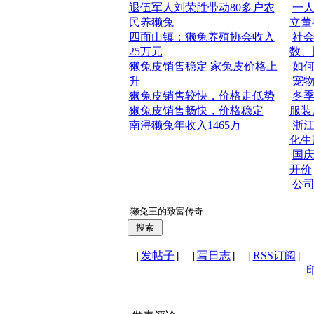
退伍军人刘荣胜带动80多户农
一
民养獭兔
立董
四面山镇：獭兔养殖协会收入
社
25万元
数、
獭兔皮销售稳定 家兔皮价格上
如
升
宠
獭兔皮销售较快，价格走低势
冬
獭兔皮销售畅快，价格稳定
服装
南浔獭兔年收入1465万
浙
化生
国庆
开价
公
［
发帖子
］［
写日志
］［
RSS订阅
］