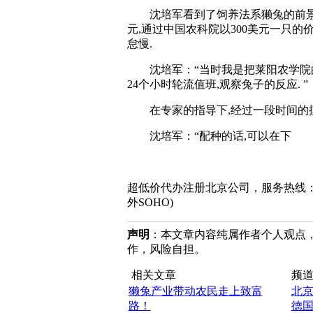
沈培军看到了饲养法系獭兔的前景，1
元,通过中国农科院以300美元一只的
怠慢.
沈培军：“当时我是把莱阳农学院的苏
24个小时轮流值班,观察兔子的反应. ”
在专家的指导下,经过一段时间的摸
沈培军：“配种的话,可以在下
超低价代办注册北京公司，服务热线：010-8202
外SOHO)
声明
：本文章内容纯属作者个人观点
作，风险自担。
相关文章
频道
獭兔产业带动农民走上致富
北
路！
德