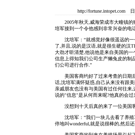
http://fortune.intop
2005年秋天,威海荣成市大疃镇的
培军接到一个令他感到非常兴奋的电
沈培军：“就感觉好像很遥远的一
了,并且,说的是汉语,就是很生硬的汉T
大劲才听清楚,他说他是来自美国的一
信息上得知我们公司生产獭兔皮的制品
们公司进行合作.”
美国客商约好了过来考查的日期后
话,沈培军满怀疑惑,自己从来没有跟美
亲戚朋友也没有与美国有过任何往来,
说的"信息"是从何而来呢?他真的会过
没想到十天后真的来了一位美国客
沈培军：“我们一块儿去看了养殖车
停地叫wonderful,就是说很棒的,然后
美国客商的到来在养殖场里引起了轰