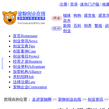
·
注册
|
登录
·
迷你门户版
|
收藏
猫咪
|
狗狗
|
观赏鱼
|
观赏
花卉
新闻
|
百科
|
饲养
|
繁殖
|
训
创业
首页
Homepage
创业资讯
News
创业宝典
Tips
创富案例
Case
创业项目
Project
经营之道
Business
创业便利
Advantage
加盟机构
Alliance
求职招聘
Job
法律法规
Law
宠物企业
Corporation
您现在的位置：
走进宠物网
>>
宠物创业在线
>>
创业资讯
>