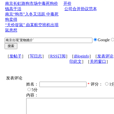
南京长虹路狗市场中毒死狗价
开价
钱高于活
公司合并协议范本
南京“狗市”入冬又活跃 中毒死
狗卖得
“天价捉鼠” 由某航空班机出现
鼠患想
Google
［
发帖子
］［
写日志
］［
RSS订阅
］［
iBloginfo
］［
发表评论
印此文
］［
关闭窗口
］
发表评论
姓名：
*
评分：
1
5分
内容：