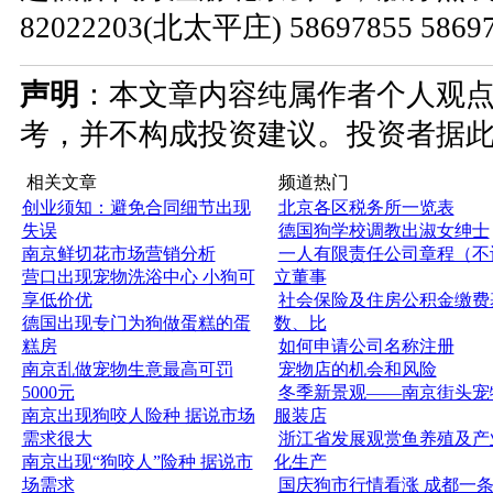
82022203(北太平庄) 58697855 586
声明
：本文章内容纯属作者个人观
考，并不构成投资建议。投资者据
相关文章
频道热门
创业须知：避免合同细节出现
北京各区税务所一览表
失误
德国狗学校调教出淑女绅士
南京鲜切花市场营销分析
一人有限责任公司章程（不
营口出现宠物洗浴中心 小狗可
立董事
享低价优
社会保险及住房公积金缴费
德国出现专门为狗做蛋糕的蛋
数、比
糕房
如何申请公司名称注册
南京乱做宠物生意最高可罚
宠物店的机会和风险
5000元
冬季新景观——南京街头宠
南京出现狗咬人险种 据说市场
服装店
需求很大
浙江省发展观赏鱼养殖及产
南京出现“狗咬人”险种 据说市
化生产
场需求
国庆狗市行情看涨 成都一