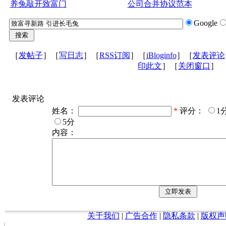
养兔敲开致富门
公司合并协议范本
Google
［
发帖子
］［
写日志
］［
RSS订阅
］［
iBloginfo
］［
发表评论
印此文
］［
关闭窗口
］
发表评论
姓名：
*
评分：
1
5分
内容：
关于我们
|
广告合作
|
隐私条款
|
版权声