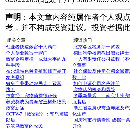
声明
：本文章内容纯属作者个人观
考，并不构成投资建议。投资者据
相关文章
频道热门
创业者快速致富十大窍门
北京各区税务所一览表
个人创业致富十窍门
德国狗学校调教出淑女绅士
致富金科定律：成就大事的九
一人有限责任公司章程（不
种手段
立董事
布尔津特色种养殖和蜂产品开
社会保险及住房公积金缴费
发考察组
数、比
獭兔产业带动农民走上致富
如何申请公司名称注册
路！
宠物店的机会和风险
致富经：宠物侦探很赚钱
冬季新景观——南京街头宠
养藏獒成为青海省玉树州牧民
服装店
致富新途
浙江省发展观赏鱼养殖及产
CCTV-7《致富经》：鸵鸟被盗
化生产
以后
国庆狗市行情看涨 成都一
养鸵鸟致富的农民
开价