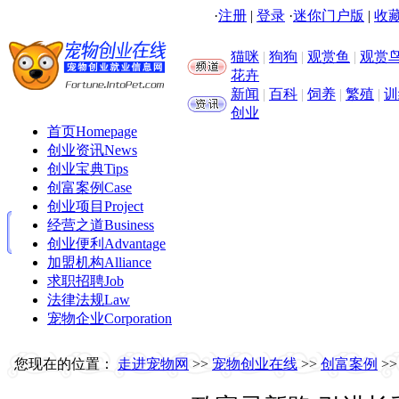
·
注册
|
登录
·
迷你门户版
|
收藏
猫咪
|
狗狗
|
观赏鱼
|
观赏
花卉
新闻
|
百科
|
饲养
|
繁殖
|
训
创业
首页
Homepage
创业资讯
News
创业宝典
Tips
创富案例
Case
创业项目
Project
经营之道
Business
创业便利
Advantage
加盟机构
Alliance
求职招聘
Job
法律法规
Law
宠物企业
Corporation
您现在的位置：
走进宠物网
>>
宠物创业在线
>>
创富案例
>