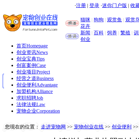
·
注册
|
登录
·
迷你门户版
|
收藏
猫咪
|
狗狗
|
观赏鱼
|
观赏
花卉
新闻
|
百科
|
饲养
|
繁殖
|
训
创业
首页
Homepage
创业资讯
News
创业宝典
Tips
创富案例
Case
创业项目
Project
经营之道
Business
创业便利
Advantage
加盟机构
Alliance
求职招聘
Job
法律法规
Law
宠物企业
Corporation
您现在的位置：
走进宠物网
>>
宠物创业在线
>>
创业便利
>