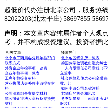
超低价代办注册北京公司，服务热线：010
82022203(北太平庄) 58697855 586
声明
：本文章内容纯属作者个人观
考，并不构成投资建议。投资者据
相关文章
频道热门
北京市工商局各分局年检部门
北京各区税务所一览表
联系方式
德国狗学校调教出淑女绅士
外资企业年检事项一览表
一人有限责任公司章程（不
企业年检事项一览表
立董事
工商年检提交材料
社会保险及住房公积金缴费
营业执照遗失补领申请提交材
数、比
料
如何申请公司名称注册
公司清算组备案提交材料
宠物店的机会和风险
非公司企业法人章程备案提交
冬季新景观——南京街头宠
材料
服装店