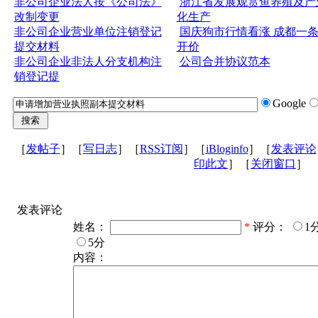
非公司企业法人按《公司法》
浙江省发展观赏鱼养殖及产
改制变更
化生产
非公司企业营业单位注销登记
国庆狗市行情看涨 成都一
提交材料
开价
非公司企业非法人分支机构注
公司合并协议范本
销登记提
Google
［
发帖子
］［
写日志
］［
RSS订阅
］［
iBloginfo
］［
发表评论
印此文
］［
关闭窗口
］
发表评论
姓名：
*
评分：
1
5分
内容：