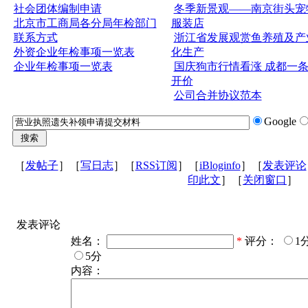
社会团体编制申请
冬季新景观——南京街头宠
北京市工商局各分局年检部门
服装店
联系方式
浙江省发展观赏鱼养殖及产
外资企业年检事项一览表
化生产
企业年检事项一览表
国庆狗市行情看涨 成都一
开价
公司合并协议范本
Google
［
发帖子
］［
写日志
］［
RSS订阅
］［
iBloginfo
］［
发表评论
印此文
］［
关闭窗口
］
发表评论
姓名：
*
评分：
1
5分
内容：