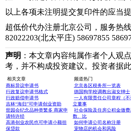
以上各项未注明提交复印件的应当
超低价代办注册北京公司，服务热线：010
82022203(北太平庄) 58697855 586
声明
：本文章内容纯属作者个人观
考，并不构成投资建议。投资者据
相关文章
频道热门
商标异议申请书
北京各区税务所一览表
行政复议申请书格式
德国狗学校调教出淑女绅士
行政赔偿申请书
一人有限责任公司章程（不
吉林“海归”可申请创业资助
立董事
世园会纪念品种类繁多 商家申
社会保险及住房公积金缴费
请特许经
数、比
高港创业农民也可申请小额担
如何申请公司名称注册
保贷款
宠物店的机会和风险