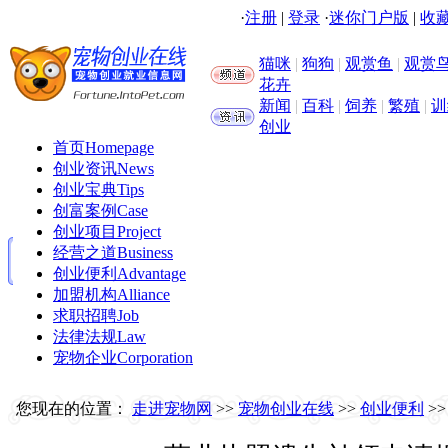
·
注册
|
登录
·
迷你门户版
|
收藏
猫咪
|
狗狗
|
观赏鱼
|
观赏
花卉
新闻
|
百科
|
饲养
|
繁殖
|
训
创业
首页
Homepage
创业资讯
News
创业宝典
Tips
创富案例
Case
创业项目
Project
经营之道
Business
创业便利
Advantage
加盟机构
Alliance
求职招聘
Job
法律法规
Law
宠物企业
Corporation
您现在的位置：
走进宠物网
>>
宠物创业在线
>>
创业便利
>