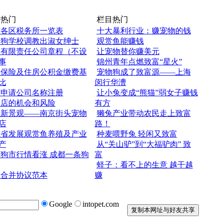
热门
栏目热门
京各区税务所一览表
十大暴利行业：赚宠物的钱
国狗学校调教出淑女绅士
观赏鱼能赚钱
人有限责任公司章程（不设
让宠物替你赚美元
事
锦州青年点燃致富“星火”
会保险及住房公积金缴费基
宠物狗成了致富源——上海
比
闵行华漕
何申请公司名称注册
让小兔变成“熊猫”弱女子赚钱
物店的机会和风险
有方
季新景观——南京街头宠物
獭兔产业带动农民走上致富
店
路！
江省发展观赏鱼养殖及产业
种麦喂野兔 轻闲又致富
产
从“关山驴”到“大福驴肉” 致
狗市行情看涨 成都一条狗
富
蛏子：看不上的生意 越干越
司合并协议范本
赚
Google
intopet.com