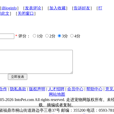
［
iBloginfo
］［
发表评论
］［
加入收藏
］［
告诉好友
］［
打
印此文
］［
关闭窗口
］
*
评分：
1分
2分
3分
4分
合作
|
隐私条款
|
版权声明
|
人才招聘
|
会员中心
|
帮助中心
|
意见
网站地图
05-
2026 IntoPet.com All rights reserved. 走进宠物网版权
载、摘编或者复制。
福鼎市桐山街道路边亭三巷37号 邮编：355200 电话：0593-7817