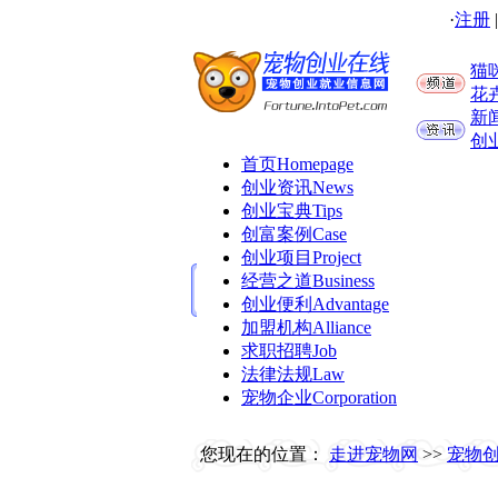
·
注册
猫
花
新
创
首页
Homepage
创业资讯
News
创业宝典
Tips
创富案例
Case
创业项目
Project
经营之道
Business
创业便利
Advantage
加盟机构
Alliance
求职招聘
Job
法律法规
Law
宠物企业
Corporation
您现在的位置：
走进宠物网
>>
宠物