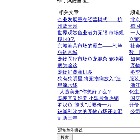
作，风险自担。
相关文章
频道
企业发展重在经营模式——杭
北
州蓝天园
德
世界观赏鱼业潜力无限 市场规
一
模140亿
立董
京城渔具市场的霸主——韩竿
社
独钓京城
数、
宠物医疗市场鱼龙混杂 宠物看
如
病为啥这
宠
宠物消费商机多
冬
狗有狗明星 将宠物狗放入“造
服装
星流水线
浙
“人造美宠”你想好了么？
化生
既便宜又好养 小观赏鱼热销
国庆
罗汉鱼“隆头”后要价一万
开价
被暴利吹大的宠物市场还会混
公
乱两三年