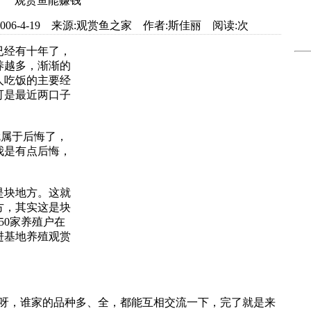
观赏鱼能赚钱
com 日期:2006-4-19 来源:观赏鱼之家 作者:斯佳丽 阅读:
次
已经有十年了，
养越多，渐渐的
人吃饭的主要经
可是最近两口子
属于后悔了，
我是有点后悔，
块地方。这就
方，其实这是块
50家养殖户在
进基地养殖观赏
，谁家的品种多、全，都能互相交流一下，完了就是来