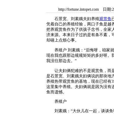
http://fortune.intopet.
石景宽、刘素娥夫妇养殖
观赏鱼
凭着自己的养殖经验，两口子鱼是越
把养观赏鱼作为了供孩子念书，全家
济来源。本来日子过的是有条不紊，
却碰上点烦心事。
养殖户 刘素娥：“后悔呀，咱家就
现在我也跟那边规规矩矩的多好呀。
我没往那边去。”
让夫妇俩犯难的不是观赏鱼，而是
是石景宽、刘素娥夫妇俩说的那块地
养殖热带观赏鱼的基地，现在已经有3
这里集中养殖。夫妇俩就是因为没有
鱼而遗憾。
养殖户
刘素娥：“大伙儿在一起，谈谈鱼呀