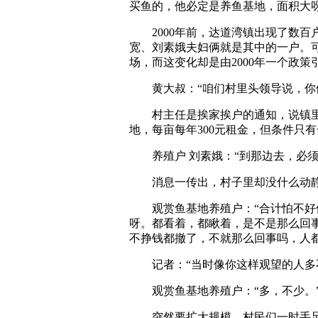
买鱼的，他必定是养鱼基地，面积大
2000年前，达道湾镇出现了数百
宽、刘素娥夫妇俩就是其中的一户。
场，而这变化却是由2000年一个政策
黄大叔：“咱们村里头领导说，你们
村主任是挨家挨户的通知，说镇里要
地，每亩每年300元租金，但条件只
养殖户 刘素娥：“到那边去，必须
消息一传出，村子里却没什么动静
观赏鱼基地养殖户：“合计怕不好使
呀。都看着，都瞅着，是不是那么回
不挣钱都撤了，不就那么回事吗，人
记者：“当时像你这样观望的人多
观赏鱼基地养殖户：“多，不少。
突然要扩大规模，村民们一时手足