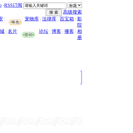
o
·
RSS订阅
高级搜索
宠
|
宠物库
|
法律库
|
百宝箱
|
影
院
城
|
名片
论坛
|
博客
|
播客
|
相
册