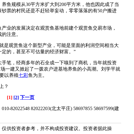
鱼规模从30平方米扩大到200平方米，他也因此成了当
钞票的村民还是不赶轻举妄动，零零落落的有50户搬进
鱼产业的发展决定在观赏鱼基地前建个观赏鱼交易市场，
成的注意。
是观赏鱼这个新型产业，可能是里面的利润空间相当大
一定的，甚至不可估量的经济财富。”
手笔，经商多年的石全成一下嗅到了商机，当年就投资
场。市场一建又掀起了一拨农户进基地养鱼的小高潮。刘学平就
主要以养殖
七彩
鱼为主。
上？
[1]
[2]
下一页
2548 82022203(北太平庄) 58697855 58697599(建
，仅供投资者参考，并不构成投资建议。投资者据此操