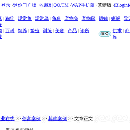
|
登录
·
迷你门户版
|
收藏到QQ/TM
·
WAP手机版
·
繁體版
·
iBloginf
咪
|
狗狗
|
观赏鱼
|
观赏鸟
|
龟龟
|
宠物兔
|
宠物鼠
|
蟋蟀
|
蜥蜴
|
异
卉
闻
|
百科
|
饲养
|
繁殖
|
训练
|
美容
|
产品
|
诊所
|
供求
|
商
业
库
创业在线
>>
创富案例
>>
其他案例
>> 文章正文