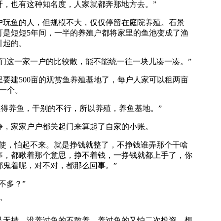
呀，也有这种知名度，人家就都奔那地方去。”
户玩鱼的人，但规模不大，仅仅停留在庭院养殖。石景
可是短短5年间，一半的养殖户都将家里的鱼池变成了渔
引起的。
这一家一户的比较散，能不能统一往一块儿凑一凑。”
建500亩的观赏鱼养殖基地了，每户人家可以租两亩
有一个。
得养鱼，干别的不行，所以养殖，养鱼基地。”
，家家户户都关起门来算起了自家的小账。
，怕起不来。就是挣钱就整了，不挣钱谁弄那个干啥
事，都瞅着那个意思，挣不着钱，一挣钱就都上手了，你
都鬼着呢，对不对，都那么回事。”
不多？”
”
无措，没养过鱼的不敢养，养过鱼的又怕二次投资，想