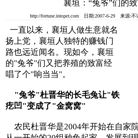
襄垣：“兔爷”们的
http://fortune.intopet.com 日期:2007-6-2
一直以来，襄垣人做生意就名
扬上党，襄垣人独特的赚钱门
路也远近闻名。现如今，襄垣
的"兔爷"们又把养殖的致富经
唱了个"响当当"。
"兔爷"杜晋华的长毛兔让"铁
疙凹"变成了"金窝窝"
农民杜晋华是2004年开始在自家
从一开始的20组种兔起家，发展到现