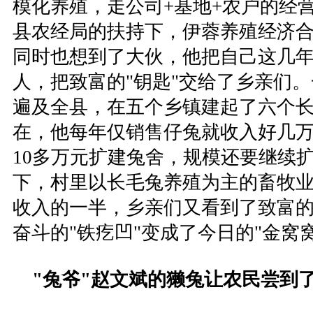
模化养殖，走公司+基地+农户的经营
县农经局的扶持下，伊蓉养殖经济
同时也想到了大伙，他把自己这几
人，把致富的"钥匙"交给了乡亲们
遍及全县，在五个乡镇建起了六个
在，他每年仅销售仔兔就收入好几
10多万元扩建兔舍，规模还要继续
下，村里以长毛兔养殖为主的畜牧
收入的一半，乡亲们又看到了致富
奋斗的"铁疙凹"变成了今日的"金窝窝
"兔爷"赵文斌的獭兔让农民尝到