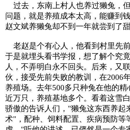
过去，东南上村人也养过獭兔，但
问题，就是养殖成本太高，能赚到
赵文斌养獭兔却不到一年就尝到了
老赵是个有心人，他看到村里先前
于是就埋头看书学报，想了解个究
人，不弄明白永不回头。后来，又
伙，接受先前失败的教训，在2006
养殖场。去年500多只种兔在他的
近万只，养殖基地多个。看着这雪
骄傲的告诉人们，"獭兔这东西养起
术"，配种、饲料配置、疾病预防等
虎。"听他的讲述，已俨然是一个专