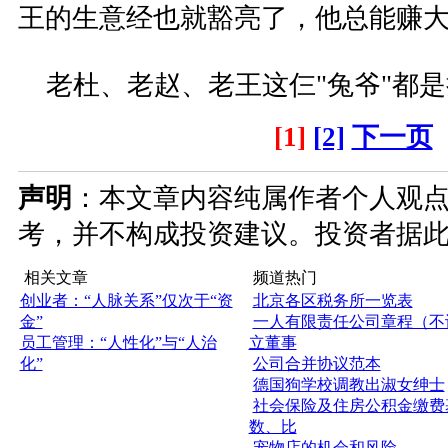
王的生意经也就豁亮了，他总能赚
老杜、老赵、老王这仨"兔爷"都是
[1]
[2]
下一页
声明
：本文章内容纯属作者个人观
考，并不构成投资建议。投资者据
相关文章
频道热门
创业者：“人脉关系”仅次于“资
北京各区税务所一览表
金”
一人有限责任公司章程（不
员工管理：“人性化”与“人治
立董事
化”
公司合并协议范本
德国狗学校调教出淑女绅士
社会保险及住房公积金缴费
数、比
宠物店的机会和风险