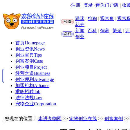
·
注册
|
登录
·
迷你门户版
|
收藏
猫咪
|
狗狗
|
观赏鱼
|
观赏
花卉
新闻
|
百科
|
饲养
|
繁殖
|
训
创业
首页
Homepage
创业资讯
News
创业宝典
Tips
创富案例
Case
创业项目
Project
经营之道
Business
创业便利
Advantage
加盟机构
Alliance
求职招聘
Job
法律法规
Law
宠物企业
Corporation
您现在的位置：
走进宠物网
>>
宠物创业在线
>>
创富案例
>