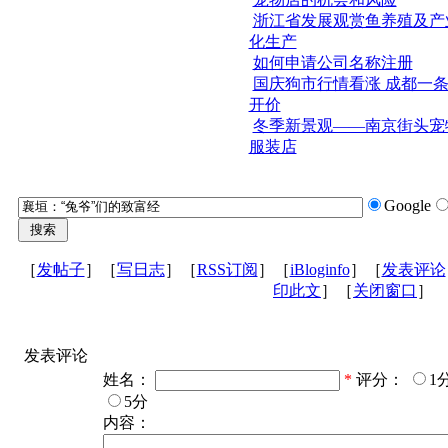
浙江省发展观赏鱼养殖及产
化生产
如何申请公司名称注册
国庆狗市行情看涨 成都一
开价
冬季新景观——南京街头宠
服装店
Google
［
发帖子
］［
写日志
］［
RSS订阅
］［
iBloginfo
］［
发表评论
印此文
］［
关闭窗口
］
发表评论
姓名：
*
评分：
1
5分
内容：