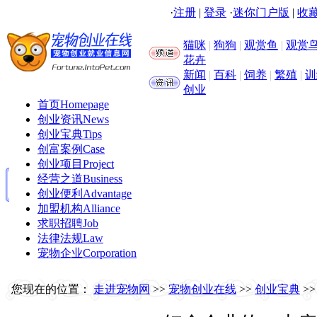
·
注册
|
登录
·
迷你门户版
|
收藏
猫咪
|
狗狗
|
观赏鱼
|
观赏
花卉
新闻
|
百科
|
饲养
|
繁殖
|
训
创业
首页
Homepage
创业资讯
News
创业宝典
Tips
创富案例
Case
创业项目
Project
经营之道
Business
创业便利
Advantage
加盟机构
Alliance
求职招聘
Job
法律法规
Law
宠物企业
Corporation
您现在的位置：
走进宠物网
>>
宠物创业在线
>>
创业宝典
>