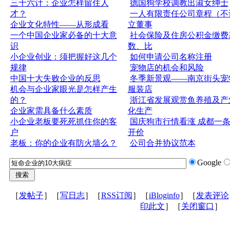
三十六计：企业怎样留住人
德国狗学校调教出淑女绅士
才？
一人有限责任公司章程（不
企业文化特性——从形成看
立董事
一个中国企业家必备的十大意
社会保险及住房公积金缴费
识
数、比
小企业创业：须把握好这几个
如何申请公司名称注册
规律
宠物店的机会和风险
中国十大失败企业的反思
冬季新景观——南京街头宠
机会与企业家眼光是怎样产生
服装店
的？
浙江省发展观赏鱼养殖及产
企业家需具备什么素质
化生产
小企业老板要死死抓住你的客
国庆狗市行情看涨 成都一
户
开价
老板：你的企业有防火墙么？
公司合并协议范本
Google
［
发帖子
］［
写日志
］［
RSS订阅
］［
iBloginfo
］［
发表评论
印此文
］［
关闭窗口
］